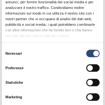
annunci, per fornire funzionalità dei social media e per
L’edizione 2020 della Coppa d’Oro delle
NEWS
analizzare il nostro traffico. Condividiamo inoltre
Dolomiti, gara di regolarità classica valevole
informazioni sul modo in cui utilizza il nostro sito con i
per il Campionato Italiano Grandi Eventi ACI
nostri partner che si occupano di analisi dei dati web,
Sport, vedrà la presenza di quasi 100
pubblicità e social media, i quali potrebbero combinarle
con altre informazioni che ha fornito loro o che hanno
equipaggi.
raccolto dal suo utilizzo dei loro servizi.
A questo appuntamento sarà presente anche
l’equipaggio SALVINELLI-CECCARDI che a
Selezione
bordo della FIAT 514 MILLE MIGLIA DEL 1930
Necessari
del
cercherà di riscattarsi dalla delusione del
consenso
ritiro per guasto meccanico dello scorso
Preferenze
anno.
Per l’equipaggio questo è il primo
Statistiche
appuntamento dell’anno e la voglia di fare
bene in una gara così importante è tanta!
Marketing
precedente:
al via il gran premio nuvolari 2020
news