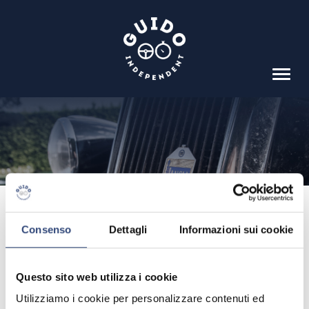
HOME
IL PROGETTO
SOSTENITORI
EQUIPAGGI
Venerdi 24 luglio il
RISULTATI
Consenso
Dettagli
Informazioni sui cookie
via alla Coppa d’oro
SCUDERIA
delle Dolomiti 2020
ALBO
Questo sito web utilizza i cookie
Utilizziamo i cookie per personalizzare contenuti ed
VIDEO
22/07/2020