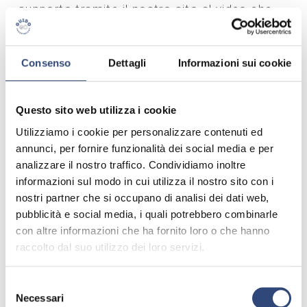
supporto tramite il nostro sito al video che
NEWS
ASST Mantova in Partnership con Siglacom
ha realizzato e che vede protagoniste le
Consenso
Dettagli
Informazioni sui cookie
persone che sono in prima linea nella lotta
contro questa pandemia.
Grazie al loro lavoro ed alla loro dedizione
Questo sito web utilizza i cookie
tutta la comunità di Mantova sarà in grado di
Utilizziamo i cookie per personalizzare contenuti ed
rialzarsi.
annunci, per fornire funzionalità dei social media e per
analizzare il nostro traffico. Condividiamo inoltre
informazioni sul modo in cui utilizza il nostro sito con i
nostri partner che si occupano di analisi dei dati web,
pubblicità e social media, i quali potrebbero combinarle
con altre informazioni che ha fornito loro o che hanno
raccolto dal suo utilizzo dei loro servizi.
Selezione
Necessari
del