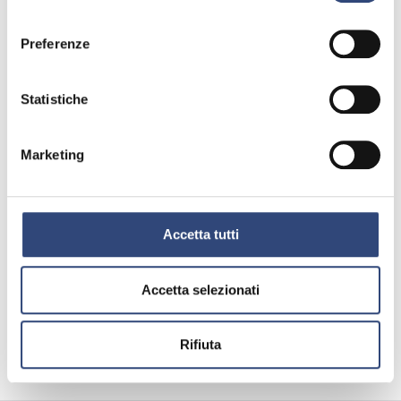
consenso
Preferenze
Statistiche
Marketing
Accetta tutti
Accetta selezionati
precedente:
venerdi 24 luglio il via alla coppa d’oro delle
dolomiti 2020
Rifiuta
successivo:
vinto criterium bresciano regolarità 2019
news