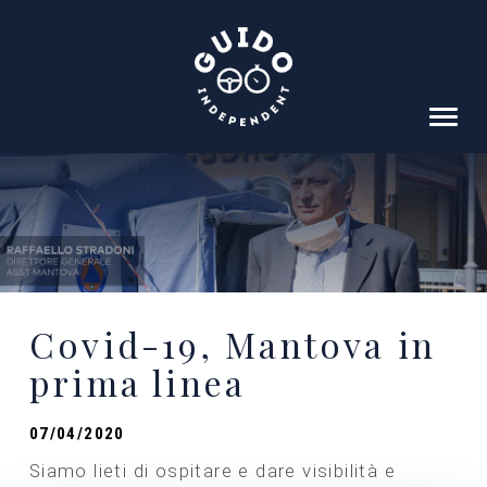
HOME
IL PROGETTO
SOSTENITORI
EQUIPAGGI
Covid-19, Mantova in
RISULTATI
prima linea
SCUDERIA
ALBO
07/04/2020
Siamo lieti di ospitare e dare visibilità e
VIDEO