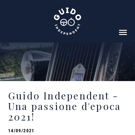
HOME
IL PROGETTO
SOSTENITORI
EQUIPAGGI
Guido Independent -
RISULTATI
Una passione d'epoca
SCUDERIA
2021!
ALBO
VIDEO
14/09/2021