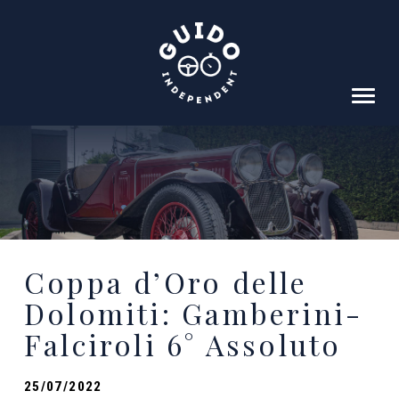
HOME
IL PROGETTO
SOSTENITORI
EQUIPAGGI
Coppa d’Oro delle
RISULTATI
Dolomiti: Gamberini-
SCUDERIA
Falciroli 6° Assoluto
ALBO
VIDEO
25/07/2022