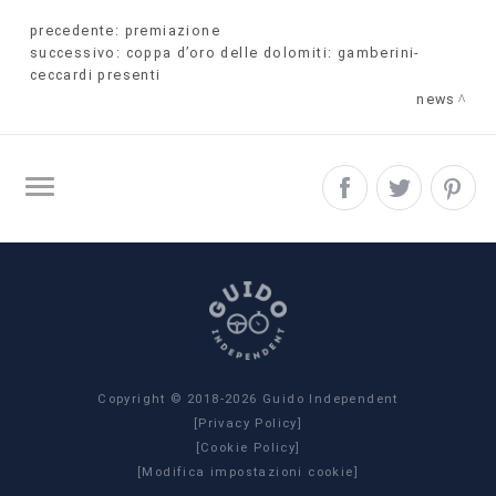
precedente:
premiazione
successivo:
coppa d’oro delle dolomiti: gamberini-
ceccardi presenti
news
SITE MAP
Copyright © 2018-2026 Guido Independent
[Privacy Policy]
[Cookie Policy]
[Modifica impostazioni cookie]