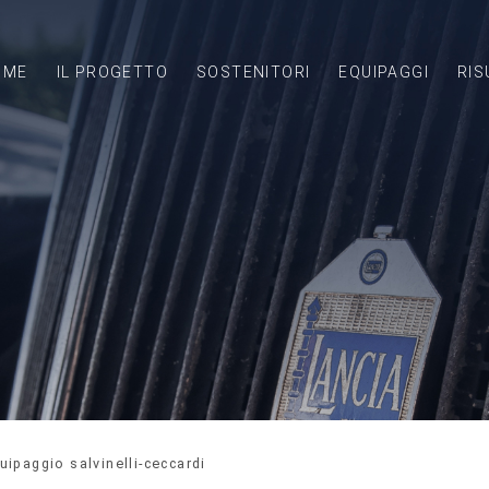
OME
IL PROGETTO
SOSTENITORI
EQUIPAGGI
RIS
uipaggio salvinelli-ceccardi