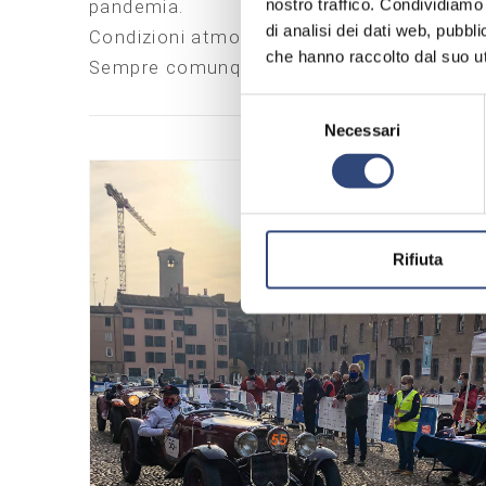
nostro traffico. Condividiamo 
pandemia.
di analisi dei dati web, pubbl
Condizioni atmosferiche che sono variate da
che hanno raccolto dal suo uti
Sempre comunque la meravigliosa gara che me
Selezione
Necessari
del
consenso
Rifiuta