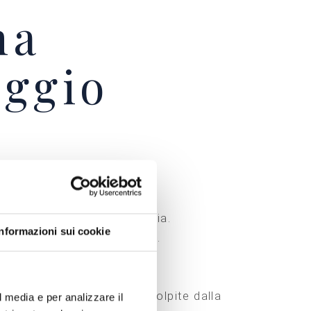
ma
aggio
 si è conclusa ieri a Brescia.
Informazioni sui cookie
posto del 2° Raggruppamento.
Lodi e Codogno, le prime colpite dalla
l media e per analizzare il