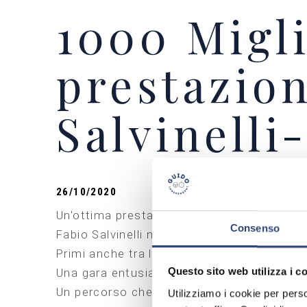
1000 Migli
prestazion
Salvinelli
26/10/2020
Un'ottima prestazione dell'equipaggio Guido
Consenso
Fabio Salvinelli navigato da Guido Ceccardi
Primi anche tra le auto storiche con il me
Questo sito web utilizza i c
Una gara entusiasmante e combattuta seppu
Un percorso che ha attraversato 245 comuni
Utilizziamo i cookie per perso