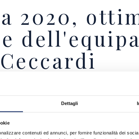
a 2020, otti
e dell'equip
-Ceccardi
 Independent all'edizione 2020 della 1000 Miglia che
Dettagli
, si sono aggiudicati il 14° posto assoluto e il 1° 
desimo coefficiente.
ookie
r nella particolarità di questa edizione.
 italiani, tra cui Amatrice e le zone del terremoto, 
nalizzare contenuti ed annunci, per fornire funzionalità dei socia